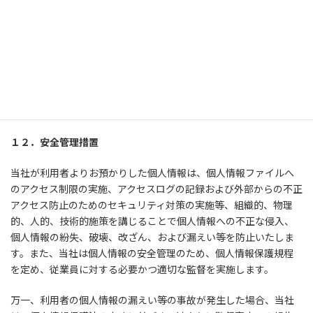
１１．個人情報の開示
当社は、ユーザーから、個人方法保護法の定めに基づき個人情報
の開示を求められたときは、ユーザーご本人からのご請求である
ことを確認の上で、ユーザーに対し、遅滞なく開示を行います
（当該個人情報が存在しないときは、その旨を通知いたしま
す）。ただし、個人情報保護法その他の法令により、当社が開示
の義務を負わない場合は、この限りではありません。
１２．安全管理措置
当社が利用者よりお預かりした個人情報は、個人情報ファイルへ
のアクセス制限の実施、アクセスログの記録および外部からの不正
アクセス防止のためのセキュリティ対策の実施等、組織的、物理
的、人的、技術的施策を講じることで個人情報への不正な侵入、
個人情報の紛失、破壊、改ざん、および漏えい等を防止いたしま
す。また、当社は個人情報の安全管理のため、個人情報保護規程
を定め、従業員に対する必要かつ適切な監督を実施します。
万一、利用者の個人情報の漏えい等の事故が発生した場合、当社