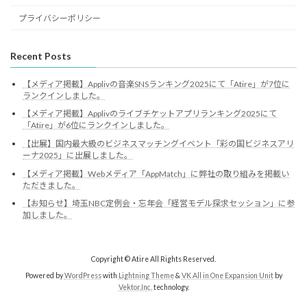
プライバシーポリシー
Recent Posts
【メディア掲載】Applivの音楽SNSランキング2025にて「Atire」が7位に
ランクインしました。
【メディア掲載】Applivのライブチケットアプリランキング2025にて
「Atire」が6位にランクインしました。
【出展】国内最大級のビジネスマッチングイベント「彩の国ビジネスアリ
ーナ2025」に出展しました。
【メディア掲載】Webメディア「AppMatch」に弊社の取り組みを掲載い
ただきました。
【お知らせ】埼玉NBC定例会・忘年会「経営モデル探求セッション」に参
加しました。
Copyright © Atire All Rights Reserved.
Powered by
WordPress
with
Lightning Theme
&
VK All in One Expansion Unit
by
Vektor,Inc.
technology.